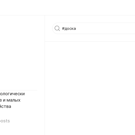
кологически
в и малых
йства
posts