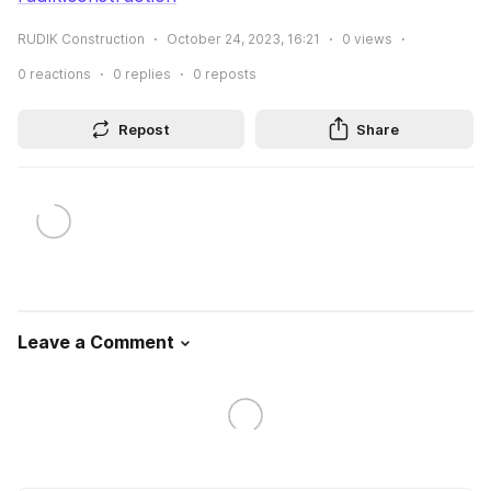
RUDIK Construction
October 24, 2023, 16:21
0
views
0
reactions
0
replies
0
reposts
Repost
Share
Leave a Comment