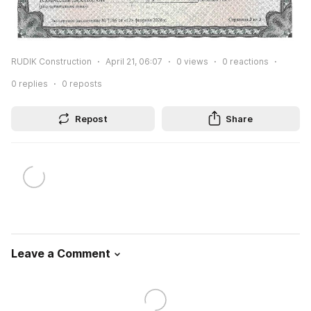
RUDIK Construction
April 21, 06:07
0
views
0
reactions
0
replies
0
reposts
Repost
Share
Leave a Comment